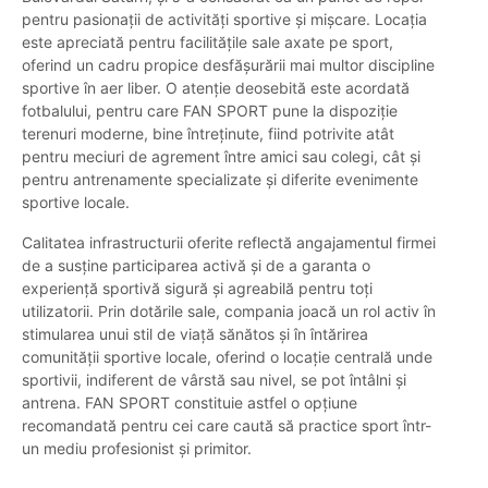
pentru pasionații de activități sportive și mișcare. Locația
este apreciată pentru facilitățile sale axate pe sport,
oferind un cadru propice desfășurării mai multor discipline
sportive în aer liber. O atenție deosebită este acordată
fotbalului, pentru care FAN SPORT pune la dispoziție
terenuri moderne, bine întreținute, fiind potrivite atât
pentru meciuri de agrement între amici sau colegi, cât și
pentru antrenamente specializate și diferite evenimente
sportive locale.
Calitatea infrastructurii oferite reflectă angajamentul firmei
de a susține participarea activă și de a garanta o
experiență sportivă sigură și agreabilă pentru toți
utilizatorii. Prin dotările sale, compania joacă un rol activ în
stimularea unui stil de viață sănătos și în întărirea
comunității sportive locale, oferind o locație centrală unde
sportivii, indiferent de vârstă sau nivel, se pot întâlni și
antrena. FAN SPORT constituie astfel o opțiune
recomandată pentru cei care caută să practice sport într-
un mediu profesionist și primitor.