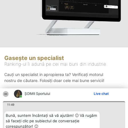
Gasește un specialist
Ranking-ul îi adună pe cei mai buni din industrie
Cauți un specialist in apropierea ta? Verificați motorul
nostru de căutare. Folosiți doar cele mai bune servicii!
ȘOIMII Sportului
Live chat
Căutare
11:49
Bună, suntem încântați să vă ajutăm! 🙂 Vă rugăm
să faceți clic pe subiectul de conversație
corespunzător! 🙂