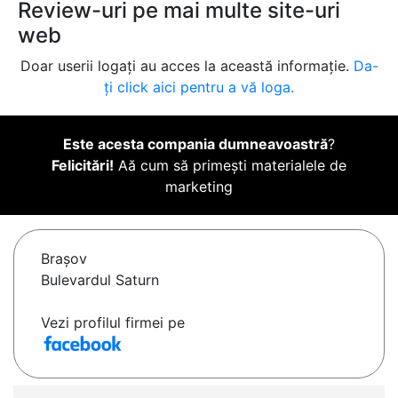
Review-uri pe mai multe site-uri
web
Doar userii logați au acces la această informație.
Da-
ți click aici pentru a vă loga.
Este acesta compania dumneavoastră
?
Felicitări!
Aă cum să primești materialele de
marketing
Braşov
Bulevardul Saturn
Vezi profilul firmei pe