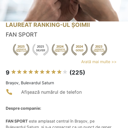
LAUREAT RANKING-UL ȘOIMII
FAN SPORT
Arată mai multe >>
9
(225)
Braşov, Bulevardul Saturn
Afișează numărul de telefon
Despre companie:
FAN SPORT
este amplasat central în Brașov, pe
Bulevardul Saturn, și s-a consacrat ca un punct de reper