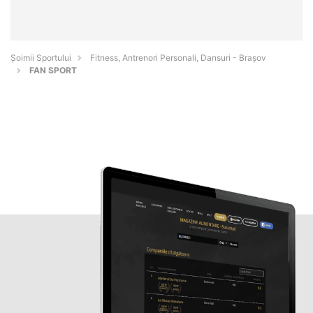
Șoimii Sportului
Fitness, Antrenori Personali, Dansuri - Braşov
FAN SPORT