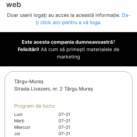
web
Doar userii logați au acces la această informație.
Da-
ți click aici pentru a vă loga.
Este acesta compania dumneavoastră
?
Felicitări!
Aă cum să primești materialele de
marketing
Târgu-Mureş
Strada Livezeni, nr. 2 Târgu Mureș
Program de lucru:
Luni
07–21
Marți
07–21
Miercuri
07–21
Joi
07–21