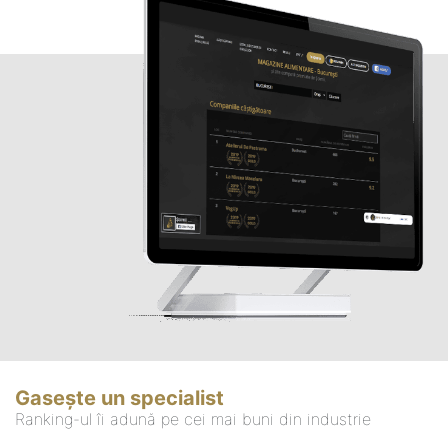
Gasește un specialist
Ranking-ul îi adună pe cei mai buni din industrie