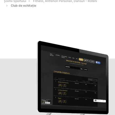
Șoimii Sportului
Fitness, Antrenori Personali, Dansuri - Roteni
Club de echitație