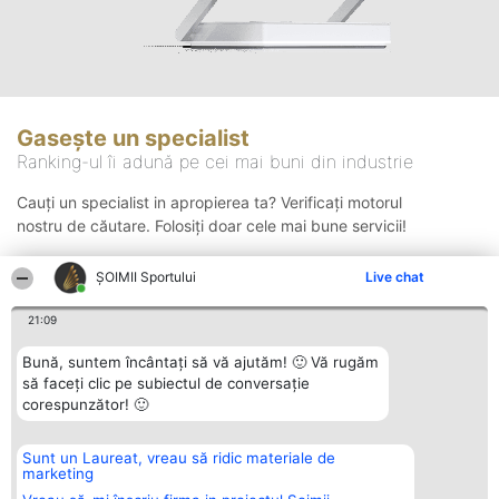
Gasește un specialist
Ranking-ul îi adună pe cei mai buni din industrie
Cauți un specialist in apropierea ta? Verificați motorul
nostru de căutare. Folosiți doar cele mai bune servicii!
ȘOIMII Sportului
Live chat
Căutare
21:09
Bună, suntem încântați să vă ajutăm! 🙂 Vă rugăm
să faceți clic pe subiectul de conversație
corespunzător! 🙂
Sunt un Laureat, vreau să ridic materiale de
Organizator Ranking
Plebiscyt
Contact
marketing
BRIGHT SOLUTIONS BR SRL
Câștigătorii
Contact
Aleea Timisul De Sus 2 Bl. A30
Lista Tuturor