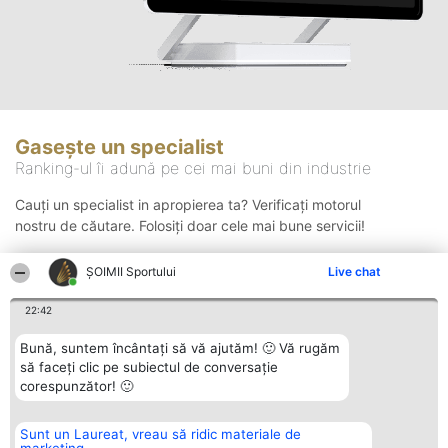
Gasește un specialist
Ranking-ul îi adună pe cei mai buni din industrie
Cauți un specialist in apropierea ta? Verificați motorul
nostru de căutare. Folosiți doar cele mai bune servicii!
ȘOIMII Sportului
Live chat
Căutare
22:42
Bună, suntem încântați să vă ajutăm! 🙂 Vă rugăm
să faceți clic pe subiectul de conversație
corespunzător! 🙂
Sunt un Laureat, vreau să ridic materiale de
Organizator Ranking
Plebiscyt
Contact