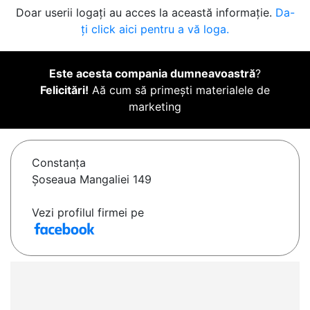
Doar userii logați au acces la această informație.
Da-
ți click aici pentru a vă loga.
Este acesta compania dumneavoastră
?
Felicitări!
Aă cum să primești materialele de
marketing
Constanţa
Șoseaua Mangaliei 149
Vezi profilul firmei pe