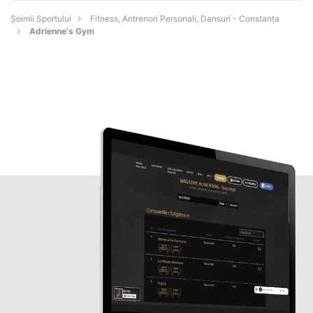
Șoimii Sportului
Fitness, Antrenori Personali, Dansuri - Constanţa
Adrienne's Gym