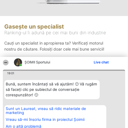
Gasește un specialist
Ranking-ul îi adună pe cei mai buni din industrie
Cauți un specialist in apropierea ta? Verificați motorul
nostru de căutare. Folosiți doar cele mai bune servicii!
ȘOIMII Sportului
Live chat
Căutare
19:01
Bună, suntem încântați să vă ajutăm! 🙂 Vă rugăm
să faceți clic pe subiectul de conversație
corespunzător! 🙂
Sunt un Laureat, vreau să ridic materiale de
Organizator Ranking
Plebiscyt
Contact
marketing
BRIGHT SOLUTIONS BR SRL
Câștigătorii
Contact
Aleea Timisul De Sus 2 Bl. A30
Lista Tuturor
Vreau să-mi înscriu firma in proiectul Șoimii
Sc. A Et. 4 Ap. 13 Cod 061952
Laureaților
Am o altă problemă
București
Reguli