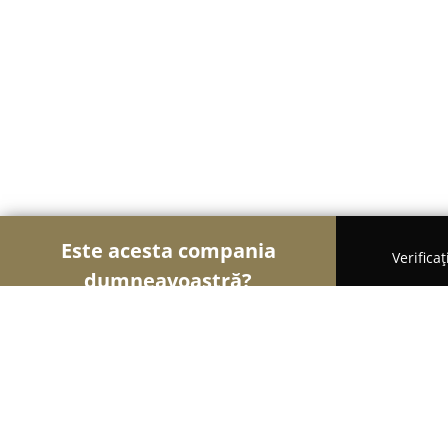
Este acesta compania
Verifica
dumneavoastră?
Șoimii Sportului
Fitness, Antrenori Personali, Da
Sport şi Emoţie