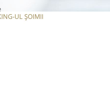
e
ING-UL ȘOIMII