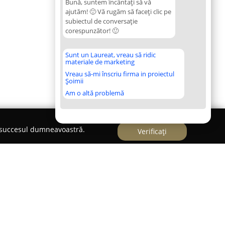
Bună, suntem încântați să vă
ajutăm! 🙂 Vă rugăm să faceți clic pe
subiectul de conversație
corespunzător! 🙂
Sunt un Laureat, vreau să ridic
materiale de marketing
Vreau să-mi înscriu firma in proiectul
Șoimii
Am o altă problemă
e succesul dumneavoastră.
Verificați