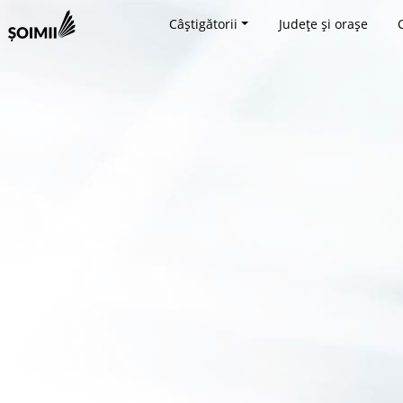
Câștigătorii
Județe și orașe