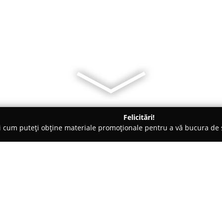
Felicitări!
ți cum puteți obține materiale promoționale pentru a vă bucura d
nsuri - Codlea
Sport şi Emoţie