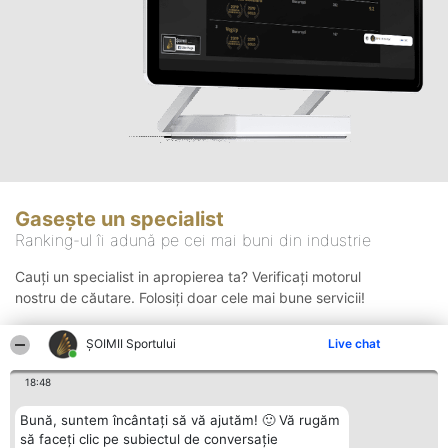
Gasește un specialist
Ranking-ul îi adună pe cei mai buni din industrie
Cauți un specialist in apropierea ta? Verificați motorul
nostru de căutare. Folosiți doar cele mai bune servicii!
ȘOIMII Sportului
Live chat
Căutare
18:48
Bună, suntem încântați să vă ajutăm! 🙂 Vă rugăm
să faceți clic pe subiectul de conversație