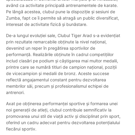
având ca activitate principală antrenamentele de karate.
Pe lângă acestea, clubul pune la dispoziție și sesiuni de
Zumba, fapt ce îi permite să atragă un public diversificat,
interesat de activitate fizică și bunăstare.
De-a lungul evoluției sale, Clubul Tiger Arad s-a evidențiat
prin rezultate remarcabile obținute la nivel național,
devenind un reper în pregătirea sportivilor de
performanță. Realizările obținute în cadrul competițiilor
includ clasări pe podium și câștigarea mai multor medalii,
printre care se numără titluri de campion național, poziții
de vicecampion și medalii de bronz. Aceste succese
reflectă angajamentul constant pentru dezvoltarea
membrilor săi, precum și profesionalismul echipei de
antrenori.
Axat pe obținerea performanței sportive și formarea unei
noi generații de atleți, clubul contribuie semnificativ la
promovarea unui stil de viață activ și disciplinat prin sport,
oferind un cadru adecvat pentru dezvoltarea potențialului
fiecărui sportiv.