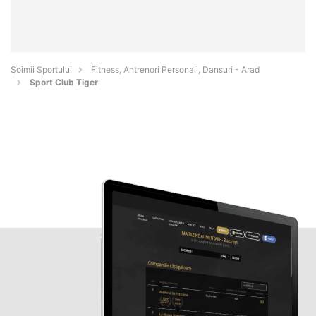
Șoimii Sportului
Fitness, Antrenori Personali, Dansuri - Arad
Sport Club Tiger