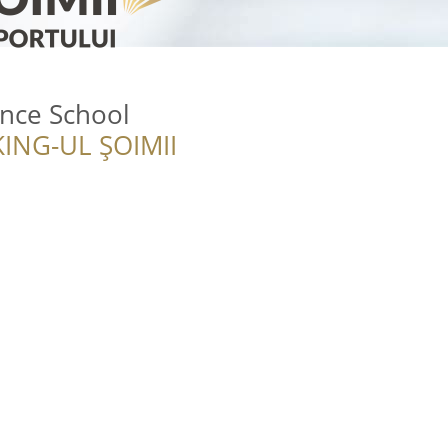
ance School
ING-UL ȘOIMII