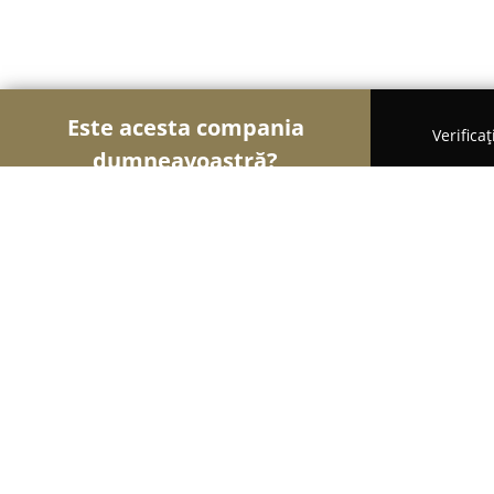
Este acesta compania
Verifica
dumneavoastră?
Șoimii Sportului
Fitness, Antrenori Personali, Da
Salsalicious Dance School
10
(39)