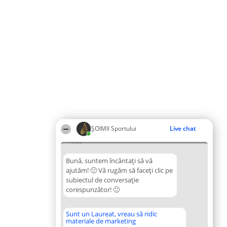
ȘOIMII Sportului
Live chat
19:00
Bună, suntem încântați să vă
ajutăm! 🙂 Vă rugăm să faceți clic pe
subiectul de conversație
corespunzător! 🙂
Sunt un Laureat, vreau să ridic
materiale de marketing