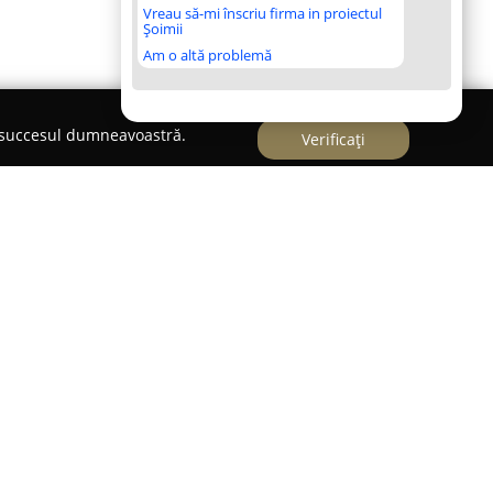
Vreau să-mi înscriu firma in proiectul
Șoimii
Am o altă problemă
e succesul dumneavoastră.
Verificați
situată în centrul orașului Timișoara, pe Strada
ică promovării dansului ca formă de mișcare și
i, dansul devine modalitatea de a transforma
plină de energie și culoare. Misiunea principală a
e participanții într-o atmosferă ce favorizează
icarea activă în activități ritmice.