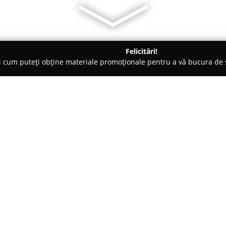
Felicitări!
ți cum puteți obține materiale promoționale pentru a vă bucura d
nsuri - Timişoara
Salsalicious Dance School
Despre companie:
Salsalicious Dance School
este 
FC Ripensiei, nr. 33, și se ded
bucurie. În cadrul acestei școl
timpul liber într-o experiență 
Arată mai multe >>
instituției constă în a introduc
relaxarea, starea de bine și impl