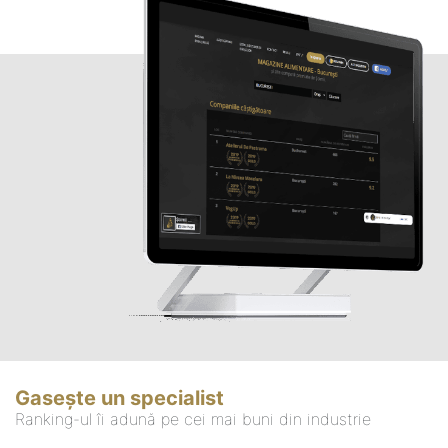
Gasește un specialist
Ranking-ul îi adună pe cei mai buni din industrie