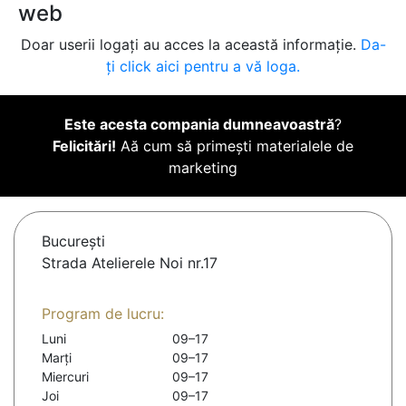
web
Doar userii logați au acces la această informație.
Da-
ți click aici pentru a vă loga.
Este acesta compania dumneavoastră
?
Felicitări!
Aă cum să primești materialele de
marketing
Bucureşti
Strada Atelierele Noi nr.17
Program de lucru:
Luni
09–17
Marți
09–17
Miercuri
09–17
Joi
09–17