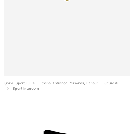
Șoimii Sportului
Fitness, Antrenori Personali, Dansuri - Bucureşti
Sport Intercom