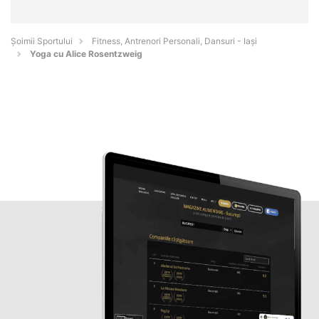
Șoimii Sportului
Fitness, Antrenori Personali, Dansuri - Iaşi
Yoga cu Alice Rosentzweig