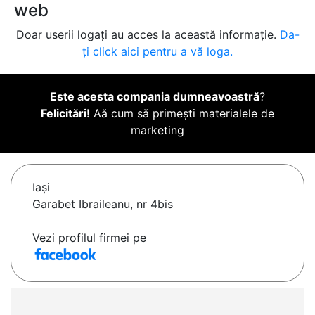
web
Doar userii logați au acces la această informație.
Da-
ți click aici pentru a vă loga.
Este acesta compania dumneavoastră
?
Felicitări!
Aă cum să primești materialele de
marketing
Iaşi
Garabet Ibraileanu, nr 4bis
Vezi profilul firmei pe