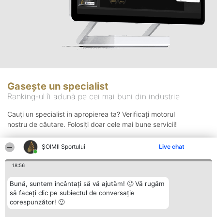
Gasește un specialist
Ranking-ul îi adună pe cei mai buni din industrie
Cauți un specialist in apropierea ta? Verificați motorul
nostru de căutare. Folosiți doar cele mai bune servicii!
ȘOIMII Sportului
Live chat
Căutare
18:56
Bună, suntem încântați să vă ajutăm! 🙂 Vă rugăm
să faceți clic pe subiectul de conversație
corespunzător! 🙂