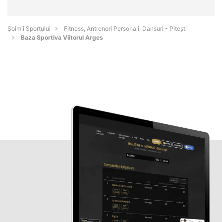
Șoimii Sportului
Fitness, Antrenori Personali, Dansuri - Piteşti
Baza Sportiva Viitorul Arges