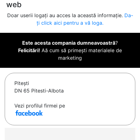
web
Doar userii logați au acces la această informație.
Da-
ți click aici pentru a vă loga.
Este acesta compania dumneavoastră
?
Felicitări!
Aă cum să primești materialele de
marketing
Piteşti
DN 65 Pitesti-Albota
Vezi profilul firmei pe