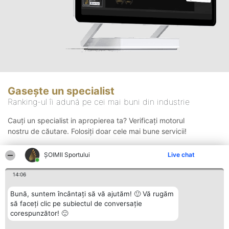
Gasește un specialist
Ranking-ul îi adună pe cei mai buni din industrie
Cauți un specialist in apropierea ta? Verificați motorul
nostru de căutare. Folosiți doar cele mai bune servicii!
ȘOIMII Sportului
Live chat
Căutare
14:06
Bună, suntem încântați să vă ajutăm! 🙂 Vă rugăm
să faceți clic pe subiectul de conversație
corespunzător! 🙂