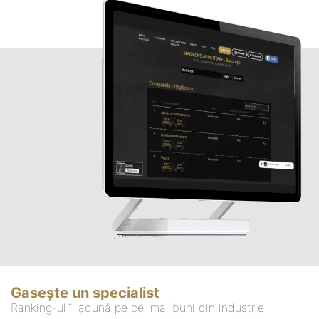
Gasește un specialist
Ranking-ul îi adună pe cei mai buni din industrie