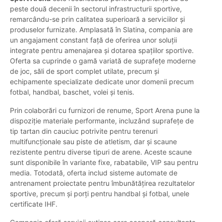
peste două decenii în sectorul infrastructurii sportive,
remarcându-se prin calitatea superioară a serviciilor și
produselor furnizate. Amplasată în Slatina, compania are
un angajament constant față de oferirea unor soluții
integrate pentru amenajarea și dotarea spațiilor sportive.
Oferta sa cuprinde o gamă variată de suprafețe moderne
de joc, săli de sport complet utilate, precum și
echipamente specializate dedicate unor domenii precum
fotbal, handbal, baschet, volei și tenis.
Prin colaborări cu furnizori de renume, Sport Arena pune la
dispoziție materiale performante, incluzând suprafețe de
tip tartan din cauciuc potrivite pentru terenuri
multifuncționale sau piste de atletism, dar și scaune
rezistente pentru diverse tipuri de arene. Aceste scaune
sunt disponibile în variante fixe, rabatabile, VIP sau pentru
media. Totodată, oferta includ sisteme automate de
antrenament proiectate pentru îmbunătățirea rezultatelor
sportive, precum și porți pentru handbal și fotbal, unele
certificate IHF.