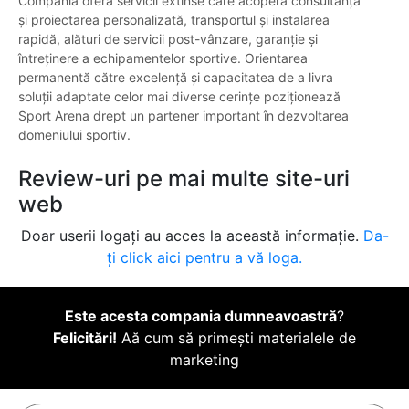
Compania oferă servicii extinse care acoperă consultanța
și proiectarea personalizată, transportul și instalarea
rapidă, alături de servicii post-vânzare, garanție și
întreținere a echipamentelor sportive. Orientarea
permanentă către excelență și capacitatea de a livra
soluții adaptate celor mai diverse cerințe poziționează
Sport Arena drept un partener important în dezvoltarea
domeniului sportiv.
Review-uri pe mai multe site-uri
web
Doar userii logați au acces la această informație.
Da-
ți click aici pentru a vă loga.
Este acesta compania dumneavoastră
?
Felicitări!
Aă cum să primești materialele de
marketing