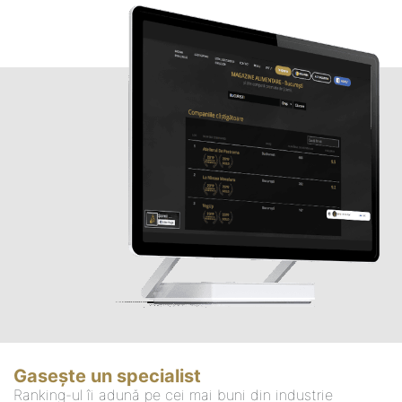
Gasește un specialist
Ranking-ul îi adună pe cei mai buni din industrie