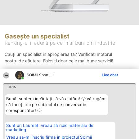
Gasește un specialist
Ranking-ul îi adună pe cei mai buni din industrie
Cauți un specialist in apropierea ta? Verificați motorul
nostru de căutare. Folosiți doar cele mai bune servicii!
ȘOIMII Sportului
Live chat
Căutare
04:15
Bună, suntem încântați să vă ajutăm! 🙂 Vă rugăm
să faceți clic pe subiectul de conversație
corespunzător! 🙂
Sunt un Laureat, vreau să ridic materiale de
Organizator Ranking
Plebiscyt
Contact
marketing
BRIGHT SOLUTIONS BR SRL
Câștigătorii
Contact
Aleea Timisul De Sus 2 Bl. A30
Lista Tuturor
Vreau să-mi înscriu firma in proiectul Șoimii