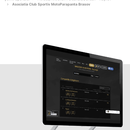
Asociatia Club Sportiv MotoParapanta Brasov