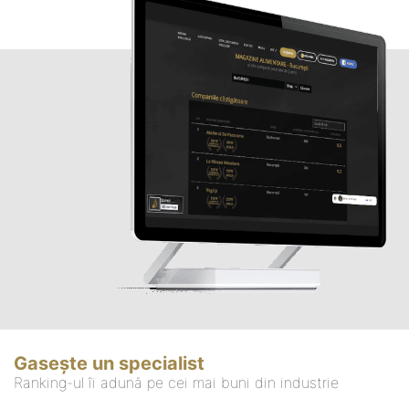
Gasește un specialist
Ranking-ul îi adună pe cei mai buni din industrie