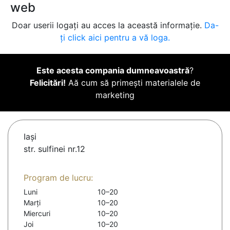
web
Doar userii logați au acces la această informație.
Da-
ți click aici pentru a vă loga.
Este acesta compania dumneavoastră
?
Felicitări!
Aă cum să primești materialele de
marketing
Iaşi
str. sulfinei nr.12
Program de lucru:
Luni
10–20
Marți
10–20
Miercuri
10–20
Joi
10–20