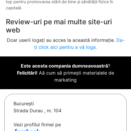
top pentru promovarea stării de bine și sănătății fizice în
capitală.
Review-uri pe mai multe site-uri
web
Doar userii logați au acces la această informație.
Da-
ți click aici pentru a vă loga.
Este acesta compania dumneavoastră
?
Felicitări!
Aă cum să primești materialele de
marketing
Bucureşti
Strada Durau , nr. 104
Vezi profilul firmei pe