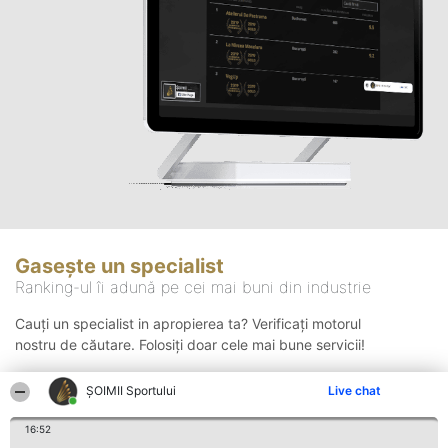
Gasește un specialist
Ranking-ul îi adună pe cei mai buni din industrie
Cauți un specialist in apropierea ta? Verificați motorul
nostru de căutare. Folosiți doar cele mai bune servicii!
ȘOIMII Sportului
Live chat
Căutare
16:52