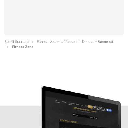
Șoimii Sportului
Fitness, Antrenori Personali, Dansuri - Bucureşti
Fitness Zone