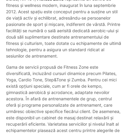
fitness și wellness modern, inaugurat în luna septembrie
2012. Acest spațiu este conceput pentru a susține un stil
de viață activ și echilibrat, adresându-se persoanelor
pasionate de sport și mișcare, indiferent de vârstă. Printre
facilități se numără o sală aerisită dedicată aerobic-ului și
două săli suplimentare destinate antrenamentului de
fitness și culturism, toate dotate cu echipamente de ultimă
tehnologie, pentru a asigura un standard ridicat al
sesiunilor de antrenament.
Gama de servicii propusă de Fitness Zone este
diversificată, incluzând cursuri dinamice precum Pilates,
Yoga, Cardio Tone, Step&Tone și Zumba. Pentru cei mici
există opțiuni speciale, cum ar fi orele de kempo,
gimnastică aerobică și acrodance, adaptate nevoilor
acestora. În afară de antrenamentele de grup, centrul
oferă și programe personalizate de antrenament, care
urmăresc obiective specifice fiecărui client. De asemenea,
este disponibil un cabinet de masaj destinat relaxării și
recuperării eficiente. Varietatea serviciilor și nivelul înalt al
echipamentelor plasează acest centru printre alegerile de