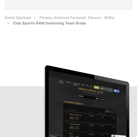
Șoimii Sportului
Fitness, Antrenori Personali, Dansuri - Brăila
Club Sportiv RAM Swimming Team Braila