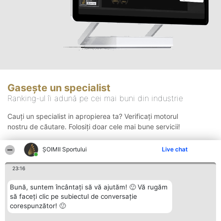
Gasește un specialist
Ranking-ul îi adună pe cei mai buni din industrie
Cauți un specialist in apropierea ta? Verificați motorul
nostru de căutare. Folosiți doar cele mai bune servicii!
ȘOIMII Sportului
Live chat
Căutare
23:16
Bună, suntem încântați să vă ajutăm! 🙂 Vă rugăm
să faceți clic pe subiectul de conversație
corespunzător! 🙂