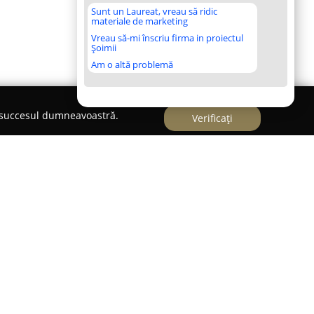
Sunt un Laureat, vreau să ridic
materiale de marketing
Vreau să-mi înscriu firma in proiectul
Șoimii
Am o altă problemă
e succesul dumneavoastră.
Verificați
apitalei României, la scurtă distanță de stațiile de
lui,
Personal Trainer Studio
oferă un cadru
ții personalizate pentru atingerea scopurilor de
ă un concept actual, adaptat cerințelor clienților