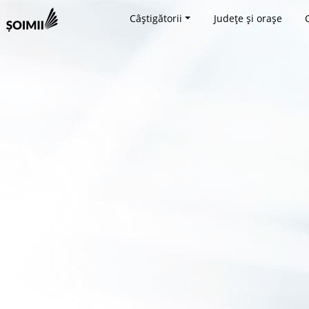
Câștigătorii
Județe și orașe