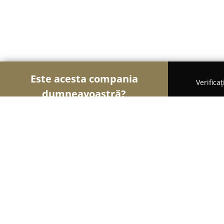
Este acesta compania
Verifica
dumneavoastră?
Șoimii Sportului
Fitness, Antrenori Personali, Da
Personal Trainer Studio