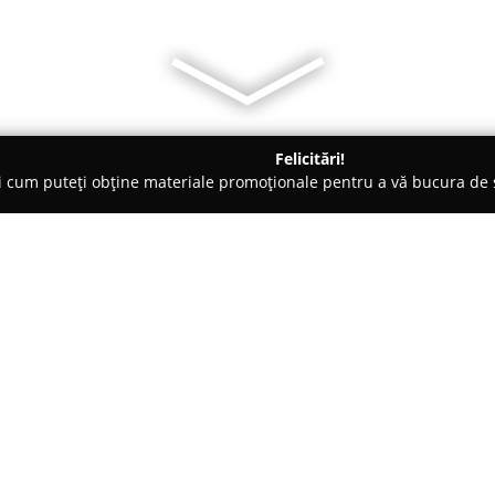
Felicitări!
ți cum puteți obține materiale promoționale pentru a vă bucura d
nsuri - Bucureşti
Personal Trainer Studio
Despre companie:
Localizat în centrul animat al c
metrou Timpuri Noi și Tineretu
destinat celor care doresc solu
fitness. Acest studio promoveaz
Arată mai multe >>