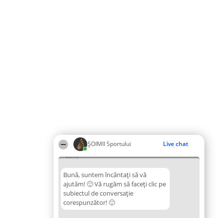
ȘOIMII Sportului
Live chat
05:15
Bună, suntem încântați să vă
ajutăm! 🙂 Vă rugăm să faceți clic pe
subiectul de conversație
corespunzător! 🙂