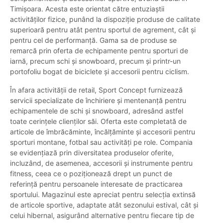
Timișoara. Acesta este orientat către entuziaștii
activităților fizice, punând la dispoziție produse de calitate
superioară pentru atât pentru sportul de agrement, cât și
pentru cel de performanță. Gama sa de produse se
remarcă prin oferta de echipamente pentru sporturi de
iarnă, precum schi și snowboard, precum și printr-un
portofoliu bogat de biciclete și accesorii pentru ciclism.
În afara activității de retail, Sport Concept furnizează
servicii specializate de închiriere și mentenanță pentru
echipamentele de schi și snowboard, adresând astfel
toate cerințele clienților săi. Oferta este completată de
articole de îmbrăcăminte, încălțăminte și accesorii pentru
sporturi montane, fotbal sau activități pe role. Compania
se evidențiază prin diversitatea produselor oferite,
incluzând, de asemenea, accesorii și instrumente pentru
fitness, ceea ce o poziționează drept un punct de
referință pentru persoanele interesate de practicarea
sportului. Magazinul este apreciat pentru selecția extinsă
de articole sportive, adaptate atât sezonului estival, cât și
celui hibernal, asigurând alternative pentru fiecare tip de