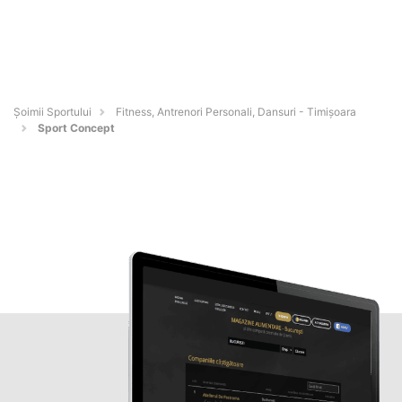
Șoimii Sportului
Fitness, Antrenori Personali, Dansuri - Timişoara
Sport Concept