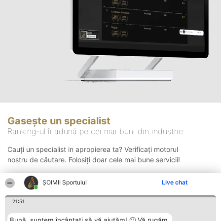
Gasește un specialist
Ranking-ul îi adună pe cei mai buni din industrie
Cauți un specialist in apropierea ta? Verificați motorul
nostru de căutare. Folosiți doar cele mai bune servicii!
ȘOIMII Sportului
Live chat
Căutare
21:51
Bună, suntem încântați să vă ajutăm! 🙂 Vă rugăm