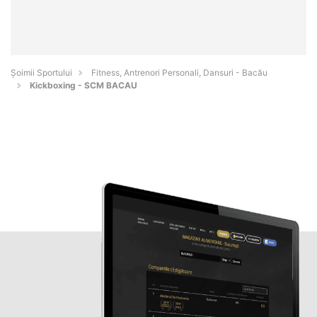
Șoimii Sportului
Fitness, Antrenori Personali, Dansuri - Bacău
Kickboxing - SCM BACAU