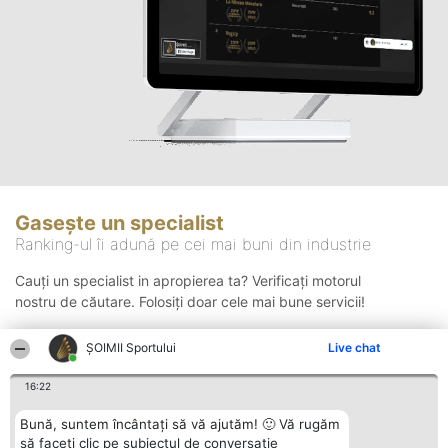
Gasește un specialist
Ranking-ul îi adună pe cei mai buni din industrie
Cauți un specialist in apropierea ta? Verificați motorul
nostru de căutare. Folosiți doar cele mai bune servicii!
ȘOIMII Sportului
Live chat
Căutare
16:22
Bună, suntem încântați să vă ajutăm! 🙂 Vă rugăm
să faceți clic pe subiectul de conversație