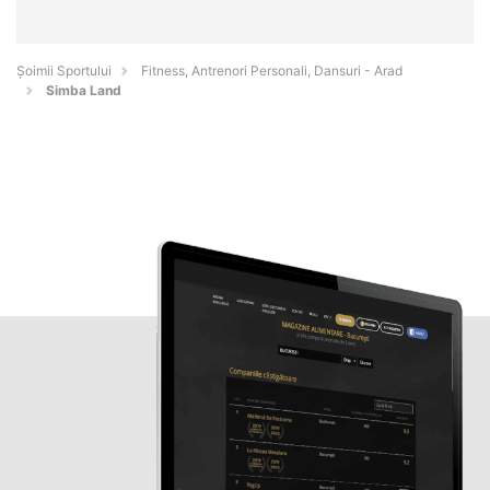
Șoimii Sportului
Fitness, Antrenori Personali, Dansuri - Arad
Simba Land