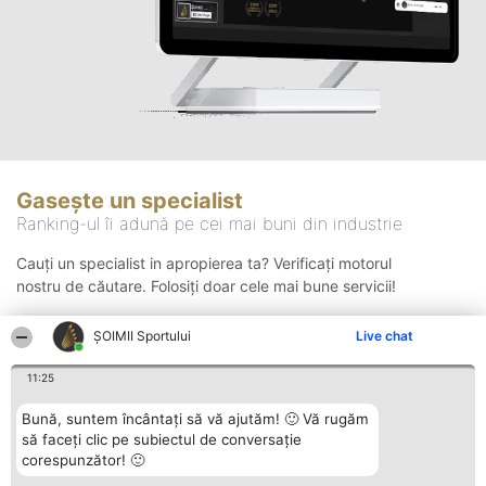
Gasește un specialist
Ranking-ul îi adună pe cei mai buni din industrie
Cauți un specialist in apropierea ta? Verificați motorul
nostru de căutare. Folosiți doar cele mai bune servicii!
ȘOIMII Sportului
Live chat
Căutare
11:25
Bună, suntem încântați să vă ajutăm! 🙂 Vă rugăm
să faceți clic pe subiectul de conversație
corespunzător! 🙂