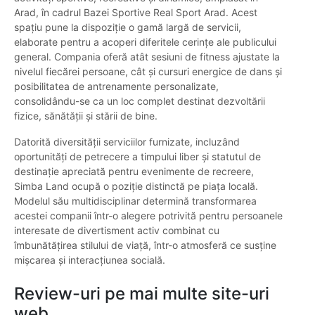
Arad, în cadrul Bazei Sportive Real Sport Arad. Acest
spațiu pune la dispoziție o gamă largă de servicii,
elaborate pentru a acoperi diferitele cerințe ale publicului
general. Compania oferă atât sesiuni de fitness ajustate la
nivelul fiecărei persoane, cât și cursuri energice de dans și
posibilitatea de antrenamente personalizate,
consolidându-se ca un loc complet destinat dezvoltării
fizice, sănătății și stării de bine.
Datorită diversității serviciilor furnizate, incluzând
oportunități de petrecere a timpului liber și statutul de
destinație apreciată pentru evenimente de recreere,
Simba Land ocupă o poziție distinctă pe piața locală.
Modelul său multidisciplinar determină transformarea
acestei companii într-o alegere potrivită pentru persoanele
interesate de divertisment activ combinat cu
îmbunătățirea stilului de viață, într-o atmosferă ce susține
mișcarea și interacțiunea socială.
Review-uri pe mai multe site-uri
web