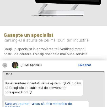
Gasește un specialist
Ranking-ul îi adună pe cei mai buni din industrie
Cauți un specialist in apropierea ta? Verificați motorul
nostru de căutare. Folosiți doar cele mai bune servicii!
ȘOIMII Sportului
Live chat
Căutare
19:16
Bună, suntem încântați să vă ajutăm! 🙂 Vă rugăm
să faceți clic pe subiectul de conversație
corespunzător! 🙂
Sunt un Laureat, vreau să ridic materiale de
Organizator Ranking
Plebiscyt
Contact