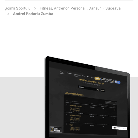
Șoimii Sportului
Fitness, Antrenori Personali, Dansuri - Suceava
Andrei Podariu Zumba