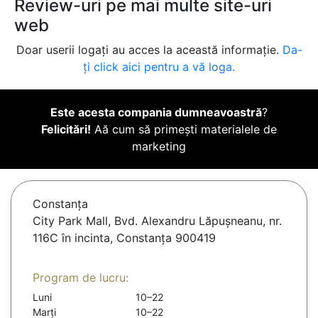
Review-uri pe mai multe site-uri
web
Doar userii logați au acces la această informație.
Da-
ți click aici pentru a vă loga.
Este acesta compania dumneavoastră
?
Felicitări!
Aă cum să primești materialele de
marketing
Constanţa
City Park Mall, Bvd. Alexandru Lăpușneanu, nr.
116C în incinta, Constanța 900419
Program de lucru:
Luni
10–22
Marți
10–22