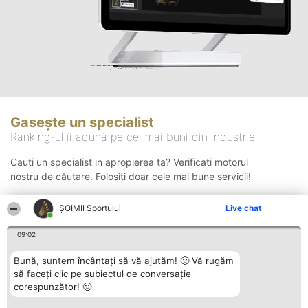
Gasește un specialist
Ranking-ul îi adună pe cei mai buni din industrie
Cauți un specialist in apropierea ta? Verificați motorul
nostru de căutare. Folosiți doar cele mai bune servicii!
ȘOIMII Sportului
Live chat
Căutare
09:02
Bună, suntem încântați să vă ajutăm! 🙂 Vă rugăm
să faceți clic pe subiectul de conversație
corespunzător! 🙂