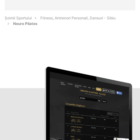
Șoimii Sportului
Fitness, Antrenori Personali, Dansuri - Sibiu
Neuro Pilates