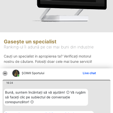
Gasește un specialist
Ranking-ul îi adună pe cei mai buni din industrie
Cauți un specialist in apropierea ta? Verificați motorul
nostru de căutare. Folosiți doar cele mai bune servicii!
ȘOIMII Sportului
Live chat
Căutare
16:24
Bună, suntem încântați să vă ajutăm! 🙂 Vă rugăm
să faceți clic pe subiectul de conversație
corespunzător! 🙂