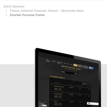
Șoimii Sportului
Fitness, Antrenori Personali, Dansuri - Sânnicolau Mare
Ezechel-Personal Trainer