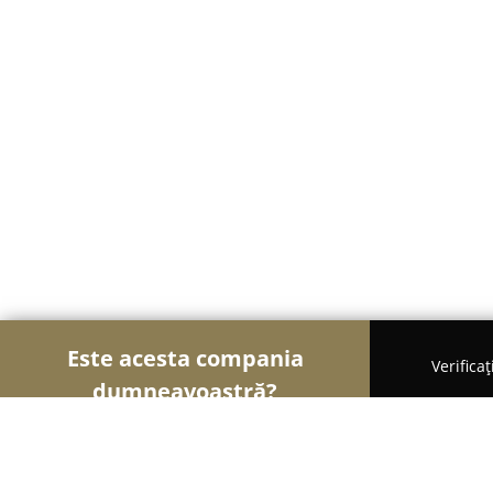
Este acesta compania
Verifica
dumneavoastră?
Șoimii Sportului
Fitness, Antrenori Personali, Da