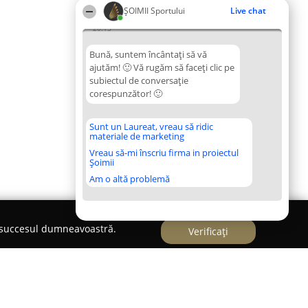
ȘOIMII Sportului
Live chat
20:13
Bună, suntem încântați să vă
ajutăm! 🙂 Vă rugăm să faceți clic pe
subiectul de conversație
corespunzător! 🙂
Sunt un Laureat, vreau să ridic
materiale de marketing
Vreau să-mi înscriu firma in proiectul
Șoimii
Am o altă problemă
e succesul dumneavoastră.
Verificați