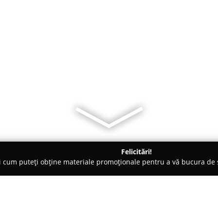
Felicitări!
ți cum puteți obține materiale promoționale pentru a vă bucura d
nsuri - Şcheia
Adi Fitness