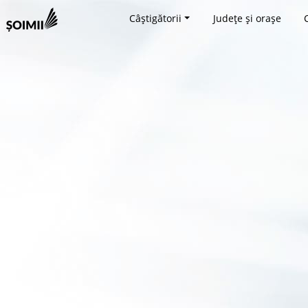
Câștigătorii
Județe și orașe