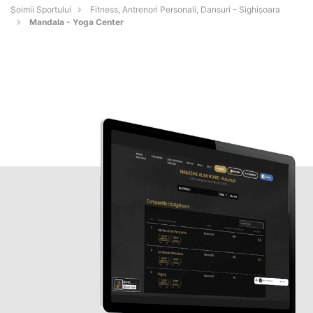
Șoimii Sportului
Fitness, Antrenori Personali, Dansuri - Sighişoara
Mandala - Yoga Center