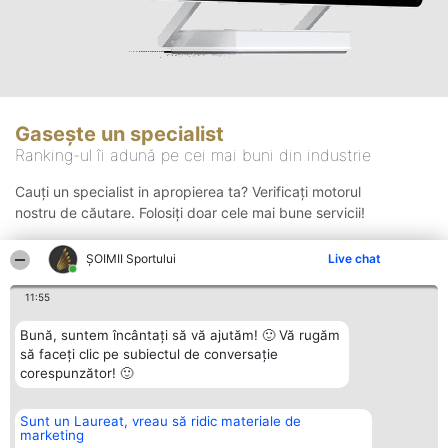
Gasește un specialist
Ranking-ul îi adună pe cei mai buni din industrie
Cauți un specialist in apropierea ta? Verificați motorul
nostru de căutare. Folosiți doar cele mai bune servicii!
ȘOIMII Sportului
Live chat
Căutare
11:55
Bună, suntem încântați să vă ajutăm! 🙂 Vă rugăm
să faceți clic pe subiectul de conversație
corespunzător! 🙂
Sunt un Laureat, vreau să ridic materiale de
Organizator Ranking
Plebiscyt
Contact
marketing
BRIGHT SOLUTIONS BR SRL
Câștigătorii
Contact