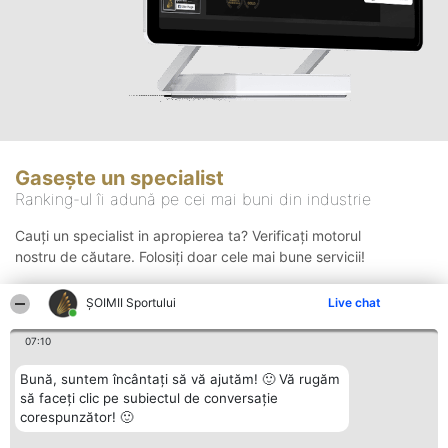
Gasește un specialist
Ranking-ul îi adună pe cei mai buni din industrie
Cauți un specialist in apropierea ta? Verificați motorul
nostru de căutare. Folosiți doar cele mai bune servicii!
ȘOIMII Sportului
Live chat
Căutare
07:10
Bună, suntem încântați să vă ajutăm! 🙂 Vă rugăm
să faceți clic pe subiectul de conversație
corespunzător! 🙂