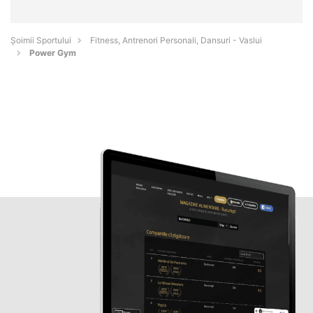
Șoimii Sportului
Fitness, Antrenori Personali, Dansuri - Vaslui
Power Gym