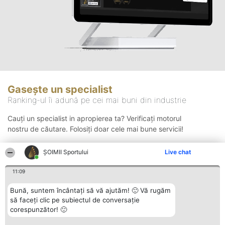
Gasește un specialist
Ranking-ul îi adună pe cei mai buni din industrie
Cauți un specialist in apropierea ta? Verificați motorul
nostru de căutare. Folosiți doar cele mai bune servicii!
ȘOIMII Sportului
Live chat
Căutare
11:09
Bună, suntem încântați să vă ajutăm! 🙂 Vă rugăm
să faceți clic pe subiectul de conversație
corespunzător! 🙂