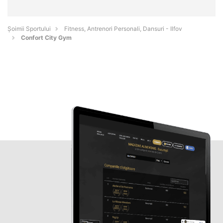
Șoimii Sportului
Fitness, Antrenori Personali, Dansuri - Ilfov
Confort City Gym