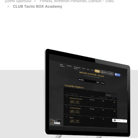
Șoimii Sportului
Fitness, Antrenori Personali, Dansuri - Sibiu
CLUB Tactic BOX Academy