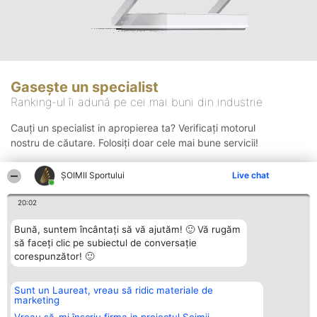
Gasește un specialist
Ranking-ul îi adună pe cei mai buni din industrie
Cauți un specialist in apropierea ta? Verificați motorul
nostru de căutare. Folosiți doar cele mai bune servicii!
ȘOIMII Sportului
Live chat
Căutare
20:02
Bună, suntem încântați să vă ajutăm! 🙂 Vă rugăm
să faceți clic pe subiectul de conversație
corespunzător! 🙂
Sunt un Laureat, vreau să ridic materiale de
Organizator Ranking
Plebiscyt
Contact
marketing
BRIGHT SOLUTIONS BR SRL
Câștigătorii
Contact
Aleea Timisul De Sus 2 Bl. A30
Lista Tuturor