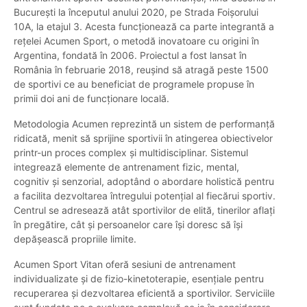
București la începutul anului 2020, pe Strada Foișorului
10A, la etajul 3. Acesta funcționează ca parte integrantă a
rețelei Acumen Sport, o metodă inovatoare cu origini în
Argentina, fondată în 2006. Proiectul a fost lansat în
România în februarie 2018, reușind să atragă peste 1500
de sportivi ce au beneficiat de programele propuse în
primii doi ani de funcționare locală.
Metodologia Acumen reprezintă un sistem de performanță
ridicată, menit să sprijine sportivii în atingerea obiectivelor
printr-un proces complex și multidisciplinar. Sistemul
integrează elemente de antrenament fizic, mental,
cognitiv și senzorial, adoptând o abordare holistică pentru
a facilita dezvoltarea întregului potențial al fiecărui sportiv.
Centrul se adresează atât sportivilor de elită, tinerilor aflați
în pregătire, cât și persoanelor care își doresc să își
depășească propriile limite.
Acumen Sport Vitan oferă sesiuni de antrenament
individualizate și de fizio-kinetoterapie, esențiale pentru
recuperarea și dezvoltarea eficientă a sportivilor. Serviciile