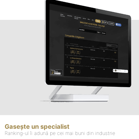
Gasește un specialist
Ranking-ul îi adună pe cei mai buni din industrie