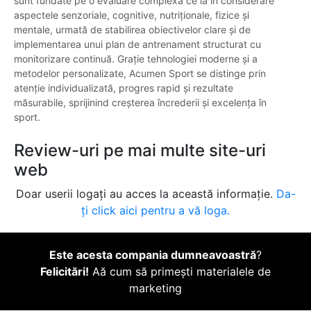
sunt fundate pe o evaluare complexă ce ia în considerare
aspectele senzoriale, cognitive, nutriționale, fizice și
mentale, urmată de stabilirea obiectivelor clare și de
implementarea unui plan de antrenament structurat cu
monitorizare continuă. Grație tehnologiei moderne și a
metodelor personalizate, Acumen Sport se distinge prin
atenție individualizată, progres rapid și rezultate
măsurabile, sprijinind creșterea încrederii și excelența în
sport.
Review-uri pe mai multe site-uri
web
Doar userii logați au acces la această informație.
Da-
ți click aici pentru a vă loga.
Este acesta compania dumneavoastră
?
Felicitări!
Aă cum să primești materialele de
marketing