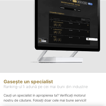
Gasește un specialist
Ranking-ul îi adună pe cei mai buni din industrie
Cauți un specialist in apropierea ta? Verificați motorul
nostru de căutare. Folosiți doar cele mai bune servicii!