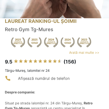
LAUREAT RANKING-UL ȘOIMII
Retro Gym Tg-Mures
Arată mai multe >>
9.5
(156)
Târgu-Mureş, Ialomitei nr 24
Afișează numărul de telefon
Despre companie:
Situat pe strada Ialomiței nr. 24 din Târgu-Mureș,
Retro
Gym Tg-Mureș
reprezintă un centru specializat în