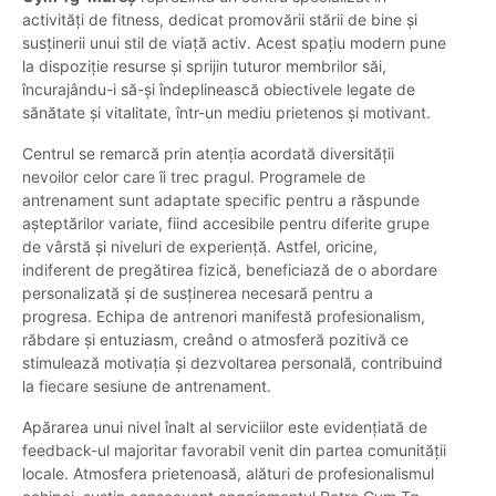
activități de fitness, dedicat promovării stării de bine și
susținerii unui stil de viață activ. Acest spațiu modern pune
la dispoziție resurse și sprijin tuturor membrilor săi,
încurajându-i să-și îndeplinească obiectivele legate de
sănătate și vitalitate, într-un mediu prietenos și motivant.
Centrul se remarcă prin atenția acordată diversității
nevoilor celor care îi trec pragul. Programele de
antrenament sunt adaptate specific pentru a răspunde
așteptărilor variate, fiind accesibile pentru diferite grupe
de vârstă și niveluri de experiență. Astfel, oricine,
indiferent de pregătirea fizică, beneficiază de o abordare
personalizată și de susținerea necesară pentru a
progresa. Echipa de antrenori manifestă profesionalism,
răbdare și entuziasm, creând o atmosferă pozitivă ce
stimulează motivația și dezvoltarea personală, contribuind
la fiecare sesiune de antrenament.
Apărarea unui nivel înalt al serviciilor este evidențiată de
feedback-ul majoritar favorabil venit din partea comunității
locale. Atmosfera prietenoasă, alături de profesionalismul