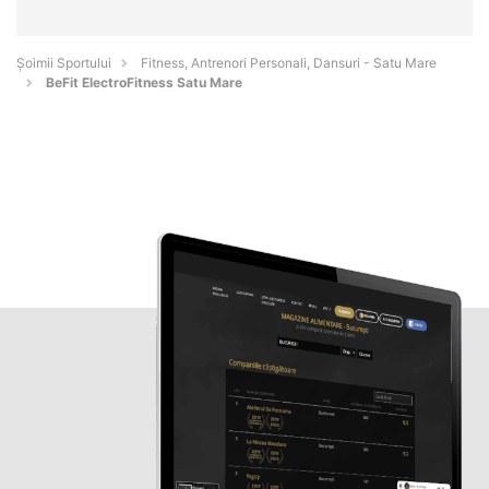
Șoimii Sportului
Fitness, Antrenori Personali, Dansuri - Satu Mare
BeFit ElectroFitness Satu Mare