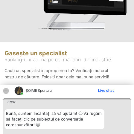
Gasește un specialist
Ranking-ul îi adună pe cei mai buni din industrie
Cauți un specialist in apropierea ta? Verificați motorul
nostru de căutare. Folosiți doar cele mai bune servicii!
ȘOIMII Sportului
Live chat
Căutare
07:32
Bună, suntem încântați să vă ajutăm! 🙂 Vă rugăm
să faceți clic pe subiectul de conversație
corespunzător! 🙂