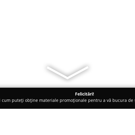
Felicitări!
ți cum puteți obține materiale promoționale pentru a vă bucura d
nsuri - Bucureşti
Cosmin Farcas Personal Trainer