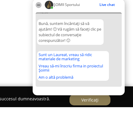
ȘOIMII Sportului
Live chat
12:30
Bună, suntem încântați să vă
ajutăm! 🙂 Vă rugăm să faceți clic pe
subiectul de conversație
corespunzător! 🙂
Sunt un Laureat, vreau să ridic
materiale de marketing
Vreau să-mi înscriu firma in proiectul
Șoimii
Am o altă problemă
e succesul dumneavoastră.
Verificați