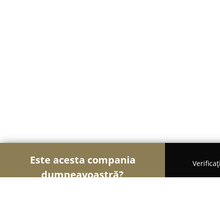
Este acesta compania
Verifica
dumneavoastră?
Șoimii Sportului
Fitness, Antrenori Personali, Da