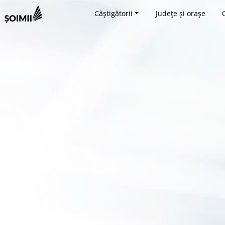
Câștigătorii
Județe și orașe