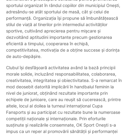
sportului organizat în rândul copiilor din municipiul Onești,
adresându-se atât sportului de masă, cât și celui de
performanță. Organizația își propune să îmbunătățească
stilul de viață al tinerilor prin intermediul activităților
sportive, cultivând aprecierea pentru mișcare și
dezvoltând aptitudini importante precum gestionarea
eficientă a timpului, cooperarea în echipă,
competitivitatea, motivația de a obține succese și dorința
de auto-depășire.
Clubul își desfășoară activitatea având la bază principii
morale solide, incluzând responsabilitatea, colaborarea,
creativitatea, integritatea și obiectivitatea. S-a remarcat în
mod deosebit datorită implicării în handbalul feminin la
nivel de juniorat, obținând rezultate importante prin
echipele de junioare, care au reușit să cucerească, printre
altele, locul al doilea la turneul internațional Cupa
Fansports și au participat cu rezultate bune la numeroase
competiții naționale și internaționale. Prin eforturile
susținute și realizările consemnate, OK Sport Onești s-a
impus ca un reper al promovării sănătății și performanței