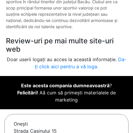
sportive în rândul tinerilor din județul Bacău. Clubul are ca
scop principal formarea unor sportivi valoroși ce pot
susține echipele reprezentative la nivel județean sau
național, dedicându-se continuu dezvoltării armonioase și
identificării de noi talente sportive.
Review-uri pe mai multe site-uri
web
Doar userii logați au acces la această informație.
Da-
ți click aici pentru a vă loga.
Este acesta compania dumneavoastră
?
Felicitări!
Aă cum să primești materialele de
marketing
Oneşti
Strada Cașinului 15