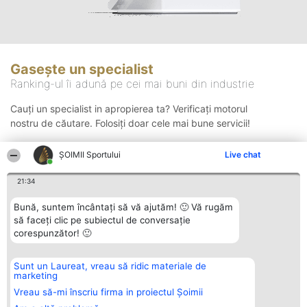
Gasește un specialist
Ranking-ul îi adună pe cei mai buni din industrie
Cauți un specialist in apropierea ta? Verificați motorul
nostru de căutare. Folosiți doar cele mai bune servicii!
ȘOIMII Sportului
Live chat
Căutare
21:34
Bună, suntem încântați să vă ajutăm! 🙂 Vă rugăm
să faceți clic pe subiectul de conversație
corespunzător! 🙂
Sunt un Laureat, vreau să ridic materiale de
Organizator Ranking
Plebiscyt
Contact
marketing
BRIGHT SOLUTIONS BR SRL
Câștigătorii
Contact
Aleea Timisul De Sus 2 Bl. A30
Lista Tuturor
Vreau să-mi înscriu firma in proiectul Șoimii
Sc. A Et. 4 Ap. 13 Cod 061952
Laureaților