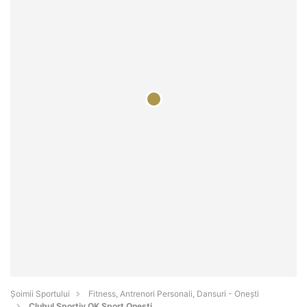
Șoimii Sportului
Fitness, Antrenori Personali, Dansuri - Oneşti
Clubul Sportiv OK Sport Onesti