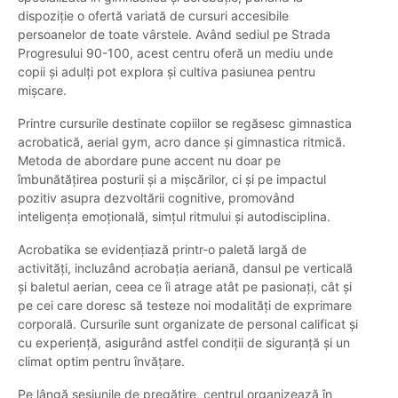
dispoziție o ofertă variată de cursuri accesibile
persoanelor de toate vârstele. Având sediul pe Strada
Progresului 90-100, acest centru oferă un mediu unde
copii și adulți pot explora și cultiva pasiunea pentru
mișcare.
Printre cursurile destinate copiilor se regăsesc gimnastica
acrobatică, aerial gym, acro dance și gimnastica ritmică.
Metoda de abordare pune accent nu doar pe
îmbunătățirea posturii și a mișcărilor, ci și pe impactul
pozitiv asupra dezvoltării cognitive, promovând
inteligența emoțională, simțul ritmului și autodisciplina.
Acrobatika se evidențiază printr-o paletă largă de
activități, incluzând acrobația aeriană, dansul pe verticală
și baletul aerian, ceea ce îi atrage atât pe pasionați, cât și
pe cei care doresc să testeze noi modalități de exprimare
corporală. Cursurile sunt organizate de personal calificat și
cu experiență, asigurând astfel condiții de siguranță și un
climat optim pentru învățare.
Pe lângă sesiunile de pregătire, centrul organizează în