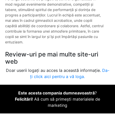
mod regulat evenimente demonstrative, competiții și
tabere, stimulând spiritul de performanță și dorința de
progres a participanților. Lucrul în echipă este accentuat,
mai ales în cadrul gimnasticii acrobatice, unde copiii
capătă abilități de coordonare și colaborare. Astfel, centrul
contribuie la formarea unei atmosfere primitoare, în care
copiii se simt în largul lor și își pot împărtăși pasiunile cu
entuziasm.
Review-uri pe mai multe site-uri
web
Doar userii logați au acces la această informație.
Da-
ți click aici pentru a vă loga.
Este acesta compania dumneavoastră
?
Felicitări!
Aă cum să primești materialele de
marketing