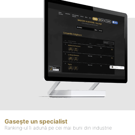
Gasește un specialist
Ranking-ul îi adună pe cei mai buni din industrie