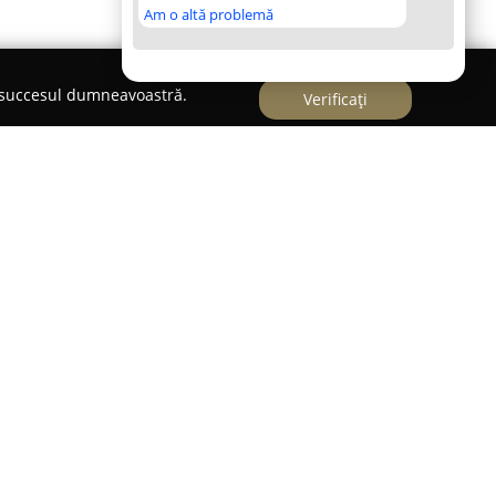
Am o altă problemă
e succesul dumneavoastră.
Verificați
pt modern de fitness, orientat spre persoanele
ate remarcabile într-un interval redus de timp.
paniei se bazează pe utilizarea tehnologiei de
), oferind astfel o alternativă eficientă față de
enament. Printr-o singură sesiune săptămânală de
 beneficia de efecte comparabile cu cele obținute
ntr-o sală convențională de fitness.