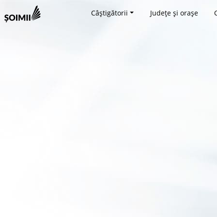
Câștigătorii
Județe și orașe