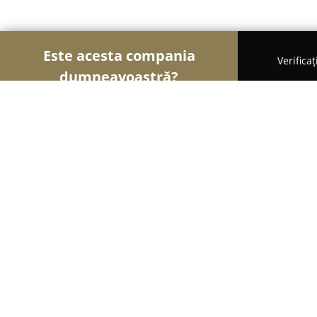
Este acesta compania
Verifica
dumneavoastră?
Șoimii Sportului
Fitness, Antrenori Personali, D
Body Time
8.4
(1661)
Cluj-Napoca, Horea Nr. 57