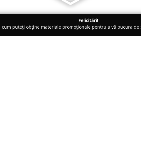
Felicitări!
ți cum puteți obține materiale promoționale pentru a vă bucura d
ansuri - Cluj-Napoca
Body Time
Despre companie:
Body Time
reprezintă un conce
care urmăresc să obțină rezult
Sistemul de antrenament al com
electrostimulare musculară (EMS
Arată mai multe >>
metodele tradiționale de antr
20 de minute, participanții pot
după mai multe ore petrecute î