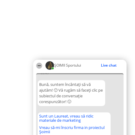
ȘOIMII Sportului
Live chat
05:49
Bună, suntem încântați să vă
ajutăm! 🙂 Vă rugăm să faceți clic pe
subiectul de conversație
corespunzător! 🙂
Sunt un Laureat, vreau să ridic
materiale de marketing
Vreau să-mi înscriu firma in proiectul
Șoimii