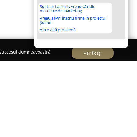
Sunt un Laureat, vreau să ridic
materiale de marketing
Vreau să-mi înscriu firma in proiectul
Șoimii
Am o altă problemă
e succesul dumneavoastră.
Verificați
ționează ca un centru dedicat promovării stării
unând la dispoziție un mediu profesional ce
onală. Membrii au posibilitatea de a începe
ănătos și echilibrat, beneficiind de o selecție