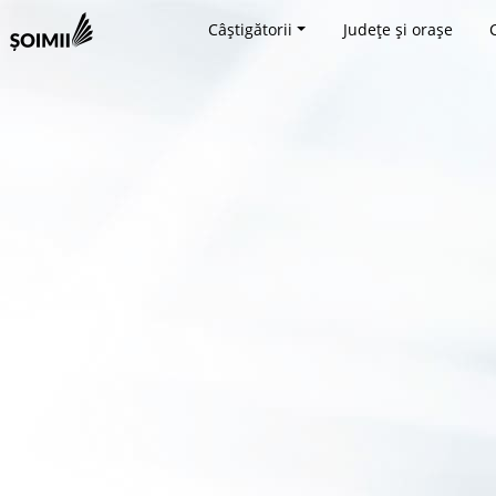
Câștigătorii
Județe și orașe