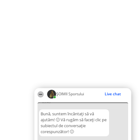
ȘOIMII Sportului
Live chat
09:49
Bună, suntem încântați să vă
ajutăm! 🙂 Vă rugăm să faceți clic pe
subiectul de conversație
corespunzător! 🙂