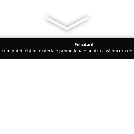
Felicitări!
ți cum puteți obține materiale promoționale pentru a vă bucura d
ansuri - Cluj-Napoca
ShapeXpress Cluj-Napoca
Despre companie:
ShapeXpress Cluj-Napoca
func
de bine și activității fizice, p
facilitează transformarea pers
procesul spre un stil de viață s
Arată mai multe >>