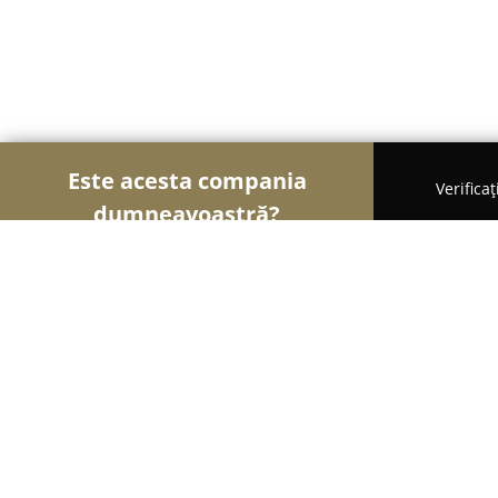
Este acesta compania
Verifica
dumneavoastră?
Șoimii Sportului
Fitness, Antrenori Personali, D
ShapeXpress Cluj-Napoca