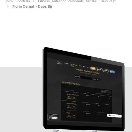
Șoimii Sportului
Fitness, Antrenori Personali, Dansuri - Bucureşti
Florin Cernat - Daos Bjj