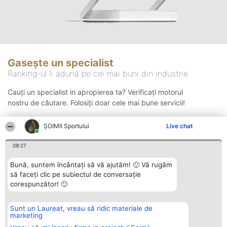
Gasește un specialist
Ranking-ul îi adună pe cei mai buni din industrie
Cauți un specialist in apropierea ta? Verificați motorul
nostru de căutare. Folosiți doar cele mai bune servicii!
ȘOIMII Sportului
Live chat
Căutare
09:27
Bună, suntem încântați să vă ajutăm! 🙂 Vă rugăm
să faceți clic pe subiectul de conversație
corespunzător! 🙂
Sunt un Laureat, vreau să ridic materiale de
Organizator Ranking
Plebiscyt
Contact
marketing
BRIGHT SOLUTIONS BR SRL
Câștigătorii
Contact
Aleea Timisul De Sus 2 Bl. A30
Lista Tuturor