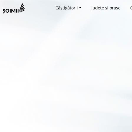
Câștigătorii
Județe și orașe