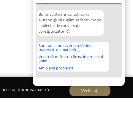
23:40
Bună, suntem încântați să vă
ajutăm! 🙂 Vă rugăm să faceți clic pe
subiectul de conversație
corespunzător! 🙂
Sunt un Laureat, vreau să ridic
materiale de marketing
Vreau să-mi înscriu firma in proiectul
Șoimii
Am o altă problemă
e succesul dumneavoastră.
Verificați