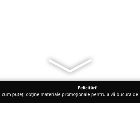
Felicitări!
ți cum puteți obține materiale promoționale pentru a vă bucura d
nsuri - Bucureşti
SHIN DAITO