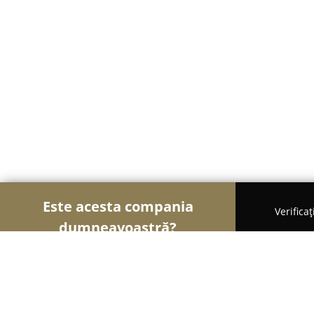
Este acesta compania
Verifica
dumneavoastră?
Șoimii Sportului
Fitness, Antrenori Personali, Da