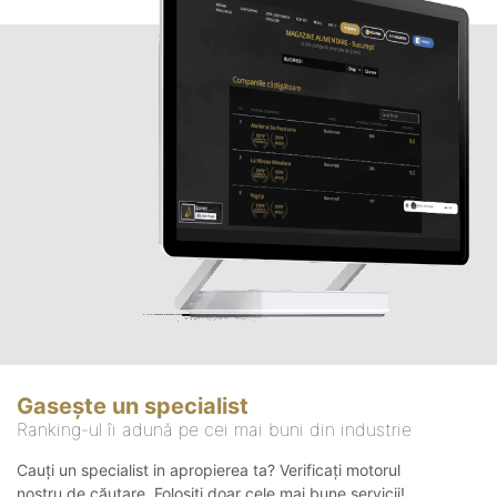
Gasește un specialist
Ranking-ul îi adună pe cei mai buni din industrie
Cauți un specialist in apropierea ta? Verificați motorul
nostru de căutare. Folosiți doar cele mai bune servicii!