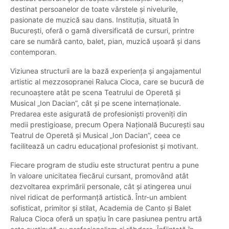
destinat persoanelor de toate vârstele și nivelurile,
pasionate de muzică sau dans. Instituția, situată în
București, oferă o gamă diversificată de cursuri, printre
care se numără canto, balet, pian, muzică ușoară și dans
contemporan.
Viziunea structurii are la bază experiența și angajamentul
artistic al mezzosopranei Raluca Cioca, care se bucură de
recunoaștere atât pe scena Teatrului de Operetă și
Musical „Ion Dacian”, cât și pe scene internaționale.
Predarea este asigurată de profesioniști proveniți din
medii prestigioase, precum Opera Națională București sau
Teatrul de Operetă și Musical „Ion Dacian”, ceea ce
facilitează un cadru educațional profesionist și motivant.
Fiecare program de studiu este structurat pentru a pune
în valoare unicitatea fiecărui cursant, promovând atât
dezvoltarea exprimării personale, cât și atingerea unui
nivel ridicat de performanță artistică. Într-un ambient
sofisticat, primitor și stilat, Academia de Canto și Balet
Raluca Cioca oferă un spațiu în care pasiunea pentru artă