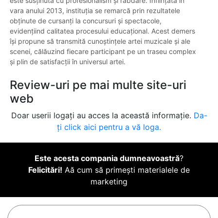
este susținută cu profesionalism și răbdare. Înființată în
vara anului 2013, instituția se remarcă prin rezultatele
obținute de cursanți la concursuri și spectacole,
evidențiind calitatea procesului educațional. Acest demers
își propune să transmită cunoștințele artei muzicale și ale
scenei, călăuzind fiecare participant pe un traseu complex
și plin de satisfacții în universul artei.
Review-uri pe mai multe site-uri
web
Doar userii logați au acces la această informație.
Da-
ți click aici pentru a vă loga.
Este acesta compania dumneavoastră
?
Felicitări!
Aă cum să primești materialele de
marketing