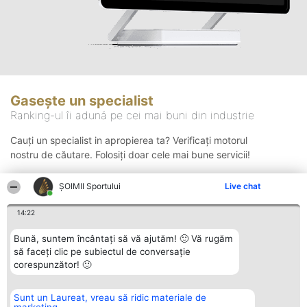
Gasește un specialist
Ranking-ul îi adună pe cei mai buni din industrie
Cauți un specialist in apropierea ta? Verificați motorul
nostru de căutare. Folosiți doar cele mai bune servicii!
ȘOIMII Sportului
Live chat
Căutare
14:22
Bună, suntem încântați să vă ajutăm! 🙂 Vă rugăm
să faceți clic pe subiectul de conversație
corespunzător! 🙂
Sunt un Laureat, vreau să ridic materiale de
Organizator Ranking
Plebiscyt
Contact