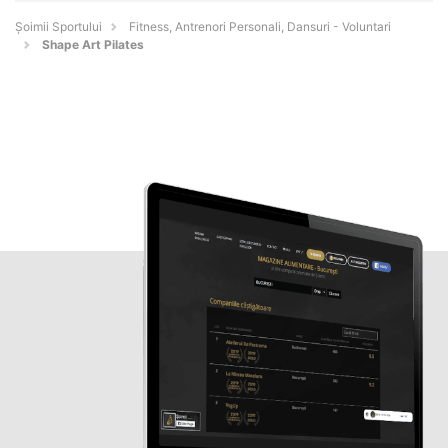
Șoimii Sportului
Fitness, Antrenori Personali, Dansuri - Voluntari
Shape Art Pilates