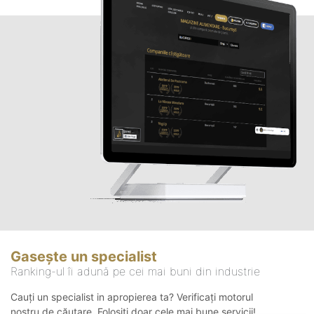
Gasește un specialist
Ranking-ul îi adună pe cei mai buni din industrie
Cauți un specialist in apropierea ta? Verificați motorul
nostru de căutare. Folosiți doar cele mai bune servicii!