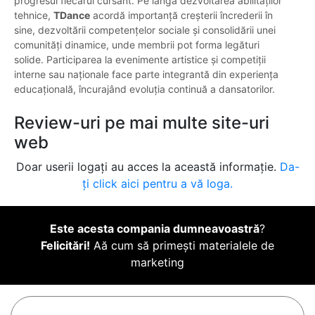
progresul fiecărui cursant. Pe lângă dezvoltarea abilităților
tehnice,
TDance
acordă importanță creșterii încrederii în
sine, dezvoltării competențelor sociale și consolidării unei
comunități dinamice, unde membrii pot forma legături
solide. Participarea la evenimente artistice și competiții
interne sau naționale face parte integrantă din experiența
educațională, încurajând evoluția continuă a dansatorilor.
Review-uri pe mai multe site-uri
web
Doar userii logați au acces la această informație.
Da-
ți click aici pentru a vă loga.
Este acesta compania dumneavoastră
?
Felicitări!
Aă cum să primești materialele de
marketing