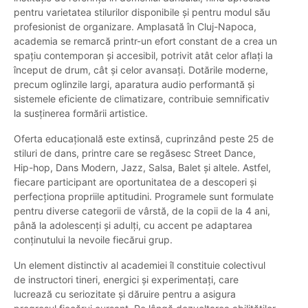
pentru varietatea stilurilor disponibile și pentru modul său
profesionist de organizare. Amplasată în Cluj-Napoca,
academia se remarcă printr-un efort constant de a crea un
spațiu contemporan și accesibil, potrivit atât celor aflați la
început de drum, cât și celor avansați. Dotările moderne,
precum oglinzile largi, aparatura audio performantă și
sistemele eficiente de climatizare, contribuie semnificativ
la susținerea formării artistice.
Oferta educațională este extinsă, cuprinzând peste 25 de
stiluri de dans, printre care se regăsesc Street Dance,
Hip-hop, Dans Modern, Jazz, Salsa, Balet și altele. Astfel,
fiecare participant are oportunitatea de a descoperi și
perfecționa propriile aptitudini. Programele sunt formulate
pentru diverse categorii de vârstă, de la copii de la 4 ani,
până la adolescenți și adulți, cu accent pe adaptarea
conținutului la nevoile fiecărui grup.
Un element distinctiv al academiei îl constituie colectivul
de instructori tineri, energici și experimentați, care
lucrează cu seriozitate și dăruire pentru a asigura