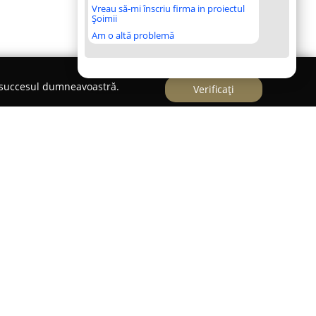
Vreau să-mi înscriu firma in proiectul
Șoimii
Am o altă problemă
e succesul dumneavoastră.
Verificați
so Nistorica și Carolina Capitan,
BAILArte Dance
uție de dans de referință în Cluj-Napoca, datând
. Implicarea și pasiunea celor doi fondatori au
lasat această școală pe plan intern și
iilor și atelierelor dedicate stilurilor salsa,
entru inovație și energie.