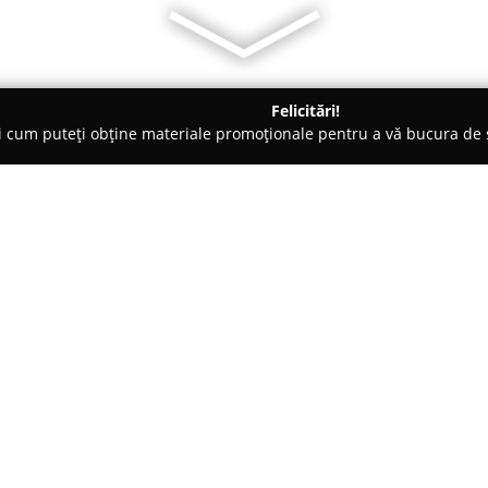
Felicitări!
ți cum puteți obține materiale promoționale pentru a vă bucura d
ansuri - Cluj-Napoca
BAILArte Dance School
Despre companie:
Sub conducerea lui Bogdan Coti
School
s-a remarcat ca o instit
din luna ianuarie a anului 2009
fost elementele cheie care au p
Arată mai multe >>
internațional, grație reprezentaț
bachata și kizomba, apreciate p