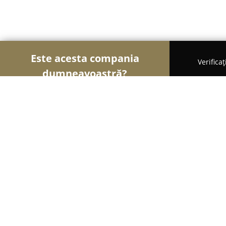
Este acesta compania
Verifica
dumneavoastră?
Șoimii Sportului
Fitness, Antrenori Personali, D
BAILArte Dance School
9.8
(82)