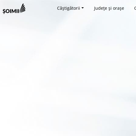
Câștigătorii
Județe și orașe