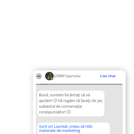
ȘOIMII Sportului
Live chat
20:33
Bună, suntem încântați să vă
ajutăm! 🙂 Vă rugăm să faceți clic pe
subiectul de conversație
corespunzător! 🙂
Sunt un Laureat, vreau să ridic
materiale de marketing