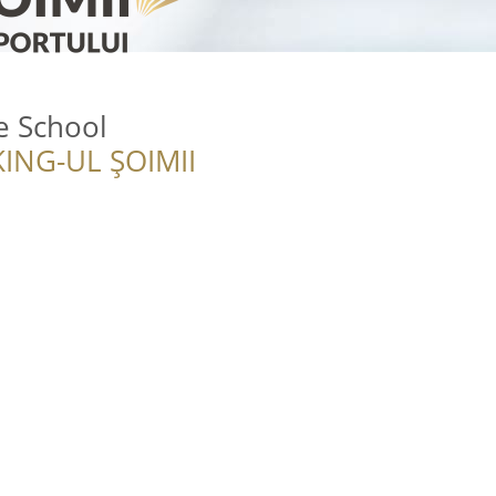
e School
ING-UL ȘOIMII