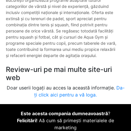
București organizează programe adaptate tuturor
categoriilor de vârstă și nivel de experiență, găzduind
inclusiv competiții naționale și internaționale. Oferta este
extinsă și cu terenuri de padel, sport apreciat pentru
combinația dintre tenis și squash, fiind potrivit pentru
persoane de orice vârstă. Se regăsesc totodată facilități
pentru squash și fotbal, cât și cursuri de Aqua Gym și
programe speciale pentru copii, precum taberele de vară,
toate contribuind la formarea unui mediu propice relaxării
și refacerii energiei departe de agitația orașului.
Review-uri pe mai multe site-uri
web
Doar userii logați au acces la această informație.
Da-
ți click aici pentru a vă loga.
Este acesta compania dumneavoastră
?
Felicitări!
Aă cum să primești materialele de
marketing