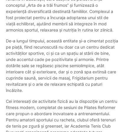
conceptul „Arta de a trăi frumos” și furnizează o
experiență diversificată destinată familiilor. Complexul a
fost proiectat pentru a încuraja adoptarea unui stil de
viață echilibrat, ajutând membrii să integreze în mod
armonios sportul, relaxarea și nutriția în rutina lor zilnică.
De-a lungul timpului, această entitate și-a cimentat poziția
pe piață, fiind recunoscută nu doar ca un centru dedicat
activităților sportive, ci și ca un spațiu al stării de bine,
unde accentul cade pe pozitivitate și armonie. Printre
dotările sale se regăsesc piscine semiolimpice, atât
interioare cât și exterioare, dar și o zonă spa extinsă care
cuprinde saună, servicii de masaj, Frigidarium pentru
revitalizare și o arie de relaxare echipată cu paturi
încălzite.
Cei interesați de activitate fizică au la dispoziție un centru
fitness modern, completat de sesiuni de Pilates Reformer
care propun o abordare inovatoare a antrenamentului.
Pentru amatorii sportului cu racheta, clubul oferă terenuri
de tenis pe zgură și greenset, iar Academia Tenis Club