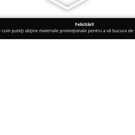
Felicitări!
ți cum puteți obține materiale promoționale pentru a vă bucura d
ansuri - Cluj-Napoca
Team Tudor Chirica - Personal Training & 
ing & Nutrition
Despre companie:
Localizată în centrul orașului 
drept un centru specializat pe 
profesioniste de fitness și cons
are o strategie bine fundamenta
Arată mai multe >>
metode validate științific, pent
clienților săi.