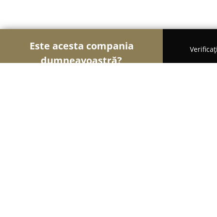
Este acesta compania
Verifica
dumneavoastră?
Șoimii Sportului
Fitness, Antrenori Personali, D
Team Tudor Chirica - Personal Train
9.8
(104)