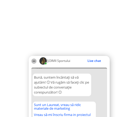
ȘOIMII Sportului
Live chat
13:26
Bună, suntem încântați să vă
ajutăm! 🙂 Vă rugăm să faceți clic pe
subiectul de conversație
corespunzător! 🙂
Sunt un Laureat, vreau să ridic
materiale de marketing
Vreau să-mi înscriu firma in proiectul