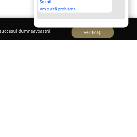
Șoimii
Am o altă problemă
e succesul dumneavoastră.
Verificați
Nutrition
Cluj-Napoca,
Team Tudor Chirica
se remarcă
transformarea personală prin servicii
ultanță nutrițională. Acest grup de profesioniști
tă, bazându-se pe cercetări de actualitate și
ru a furniza rezultate solide și de lungă durată