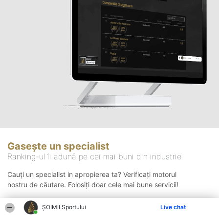
Gasește un specialist
Ranking-ul îi adună pe cei mai buni din industrie
Cauți un specialist in apropierea ta? Verificați motorul
nostru de căutare. Folosiți doar cele mai bune servicii!
ȘOIMII Sportului
Live chat
Căutare