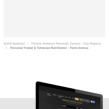
Șoimii Sportului
Fitness, Antrenori Personali, Dansuri - Cluj-Napoca
Personal Trainer & Tehnician Nutritionist - Florin Damsa