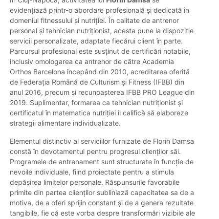
evidențiază printr-o abordare profesională și dedicată în
domeniul fitnessului și nutriției. În calitate de antrenor
personal și tehnician nutriționist, acesta pune la dispoziție
servicii personalizate, adaptate fiecărui client în parte.
Parcursul profesional este susținut de certificări notabile,
inclusiv omologarea ca antrenor de către Academia
Orthos Barcelona începând din 2010, acreditarea oferită
de Federația Română de Culturism și Fitness (IFBB) din
anul 2016, precum și recunoașterea IFBB PRO League din
2019. Suplimentar, formarea ca tehnician nutriționist și
certificatul în matematica nutriției îl califică să elaboreze
strategii alimentare individualizate.
Elementul distinctiv al serviciilor furnizate de Florin Damsa
constă în devotamentul pentru progresul clienților săi.
Programele de antrenament sunt structurate în funcție de
nevoile individuale, fiind proiectate pentru a stimula
depășirea limitelor personale. Răspunsurile favorabile
primite din partea clienților subliniază capacitatea sa de a
motiva, de a oferi sprijin constant și de a genera rezultate
tangibile, fie că este vorba despre transformări vizibile ale