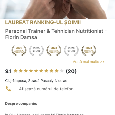
LAUREAT RANKING-UL ȘOIMII
Personal Trainer & Tehnician Nutritionist -
Florin Damsa
Arată mai multe >>
9.1
(20)
Cluj-Napoca, Stradă Pascaly Nicolae
Afișează numărul de telefon
Despre companie:
În Cluj-Napoca, activitatea lui
Florin Damsa
se