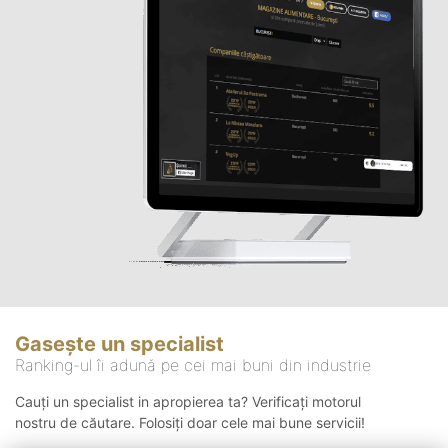
Gasește un specialist
Ranking-ul îi adună pe cei mai buni din industrie
Cauți un specialist in apropierea ta? Verificați motorul
nostru de căutare. Folosiți doar cele mai bune servicii!