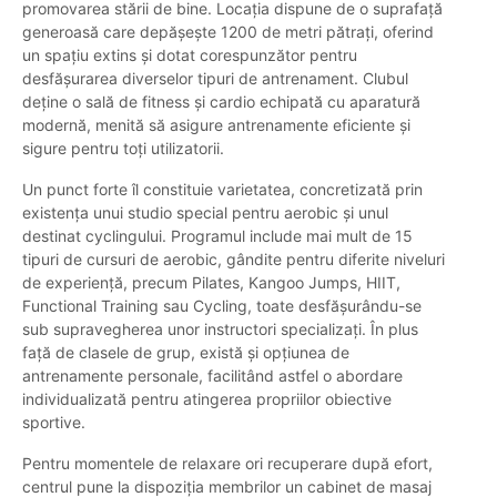
promovarea stării de bine. Locația dispune de o suprafață
generoasă care depășește 1200 de metri pătrați, oferind
un spațiu extins și dotat corespunzător pentru
desfășurarea diverselor tipuri de antrenament. Clubul
deține o sală de fitness și cardio echipată cu aparatură
modernă, menită să asigure antrenamente eficiente și
sigure pentru toți utilizatorii.
Un punct forte îl constituie varietatea, concretizată prin
existența unui studio special pentru aerobic și unul
destinat cyclingului. Programul include mai mult de 15
tipuri de cursuri de aerobic, gândite pentru diferite niveluri
de experiență, precum Pilates, Kangoo Jumps, HIIT,
Functional Training sau Cycling, toate desfășurându-se
sub supravegherea unor instructori specializați. În plus
față de clasele de grup, există și opțiunea de
antrenamente personale, facilitând astfel o abordare
individualizată pentru atingerea propriilor obiective
sportive.
Pentru momentele de relaxare ori recuperare după efort,
centrul pune la dispoziția membrilor un cabinet de masaj