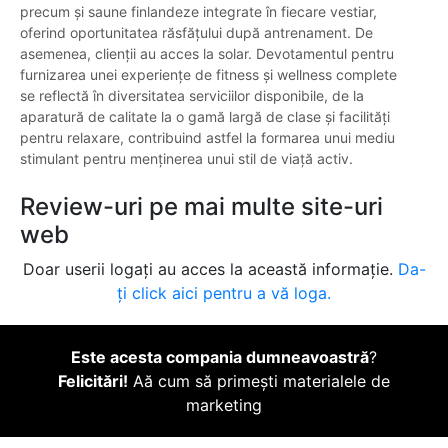
precum și saune finlandeze integrate în fiecare vestiar,
oferind oportunitatea răsfățului după antrenament. De
asemenea, clienții au acces la solar. Devotamentul pentru
furnizarea unei experiențe de fitness și wellness complete
se reflectă în diversitatea serviciilor disponibile, de la
aparatură de calitate la o gamă largă de clase și facilități
pentru relaxare, contribuind astfel la formarea unui mediu
stimulant pentru menținerea unui stil de viață activ.
Review-uri pe mai multe site-uri
web
Doar userii logați au acces la această informație.
Da-
ți click aici pentru a vă loga.
Este acesta compania dumneavoastră
?
Felicitări!
Aă cum să primești materialele de
marketing