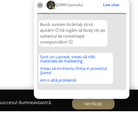
ȘOIMII Sportului
Live chat
09:21
Bună, suntem încântați să vă
ajutăm! 🙂 Vă rugăm să faceți clic pe
subiectul de conversație
corespunzător! 🙂
Sunt un Laureat, vreau să ridic
materiale de marketing
Vreau să-mi înscriu firma in proiectul
Șoimii
Am o altă problemă
e succesul dumneavoastră.
Verificați