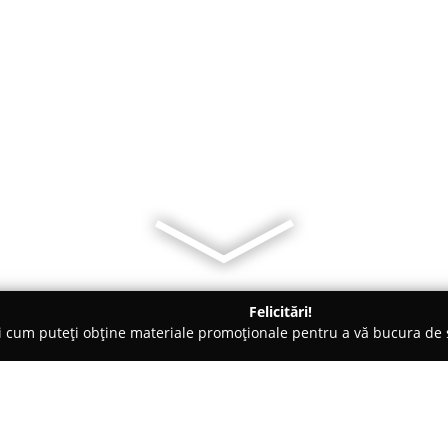
Felicitări!
ți cum puteți obține materiale promoționale pentru a vă bucura d
nsuri - Bucureşti
MaximGym Official