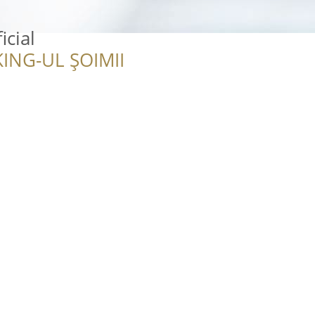
cial
ING-UL ȘOIMII