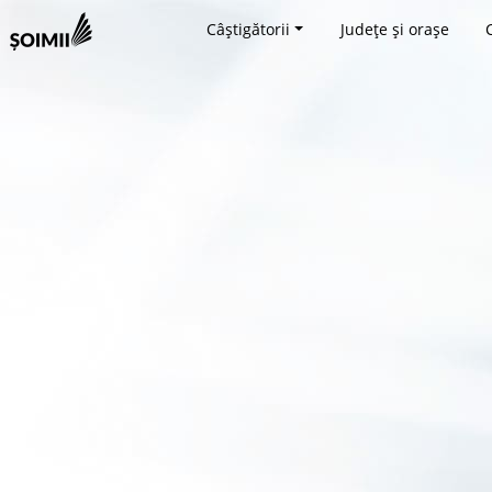
Câștigătorii
Județe și orașe