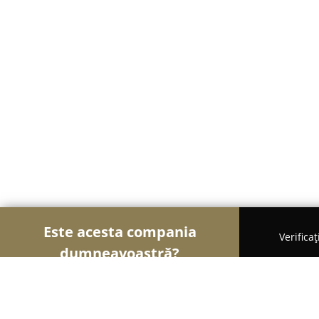
Este acesta compania
Verifica
dumneavoastră?
Șoimii Sportului
Fitness, Antrenori Personali, Da