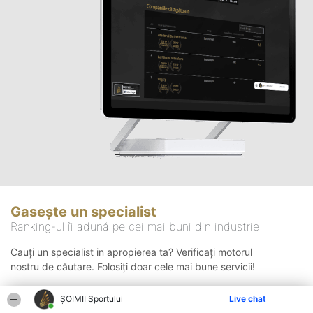
Gasește un specialist
Ranking-ul îi adună pe cei mai buni din industrie
Cauți un specialist in apropierea ta? Verificați motorul
nostru de căutare. Folosiți doar cele mai bune servicii!
ȘOIMII Sportului
Live chat
Căutare