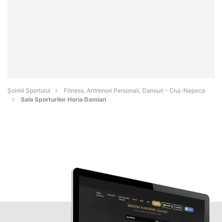
Șoimii Sportului
Fitness, Antrenori Personali, Dansuri - Cluj-Napoca
Sala Sporturilor Horia Damian