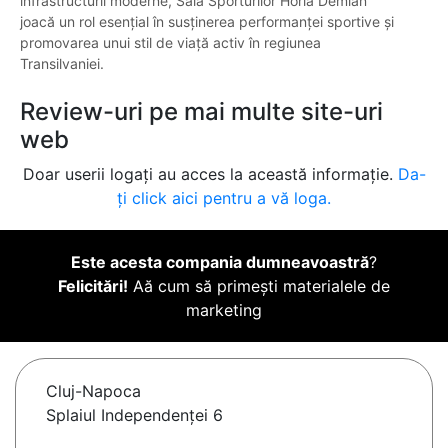
infrastructurii moderne, Sala Sporturilor Horia Demian
joacă un rol esențial în susținerea performanței sportive și
promovarea unui stil de viață activ în regiunea
Transilvaniei.
Review-uri pe mai multe site-uri
web
Doar userii logați au acces la această informație.
Da-
ți click aici pentru a vă loga.
Este acesta compania dumneavoastră
?
Felicitări!
Aă cum să primești materialele de
marketing
Cluj-Napoca
Splaiul Independenţei 6