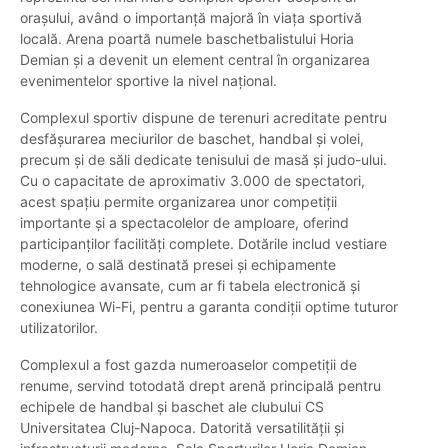
orașului, având o importanță majoră în viața sportivă
locală. Arena poartă numele baschetbalistului Horia
Demian și a devenit un element central în organizarea
evenimentelor sportive la nivel național.
Complexul sportiv dispune de terenuri acreditate pentru
desfășurarea meciurilor de baschet, handbal și volei,
precum și de săli dedicate tenisului de masă și judo-ului.
Cu o capacitate de aproximativ 3.000 de spectatori,
acest spațiu permite organizarea unor competiții
importante și a spectacolelor de amploare, oferind
participanților facilități complete. Dotările includ vestiare
moderne, o sală destinată presei și echipamente
tehnologice avansate, cum ar fi tabela electronică și
conexiunea Wi-Fi, pentru a garanta condiții optime tuturor
utilizatorilor.
Complexul a fost gazda numeroaselor competiții de
renume, servind totodată drept arenă principală pentru
echipele de handbal și baschet ale clubului CS
Universitatea Cluj-Napoca. Datorită versatilității și